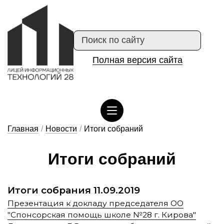
Полная версия сайта
Сведения об организации отдыха детей и их оздоровлении
Главная
/
Новости
/
Итоги собраний
И­то­ги соб­ра­ний
Итоги собрания 11.09.2019
Презентация к докладу председателя ОО
"Спонсорская помощь школе №28 г. Кирова"