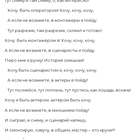
Тут сниму и там сниму, о, как интересно!
Хочу быть оператором! Хочу, хочу, хочу,
А если не возьмете, в монтажеры я пойду.
Тут разрезик, там разрезик, склеил и готово!
Хочу быть монтажёром я! Хочу, хочу, хочу,
А если не возьмете, в сценаристы я пойду.
Перо мне и ручку! История смешная!
Хочу быть сценаристом я, хочу, хочу, хочу,
А если не возьмете, в актеры я пойду!
Тут посмейся, тут поплачь, тут пустись, как лошадь, вскачь!
Хочу я быть актером, актером быть хочу.
А если не возьмете, в киношники пойду!
И сыграю, и сниму, и сценарий напишу,
И смонтирую, озвучу, в общем, мастер – это круче!!!