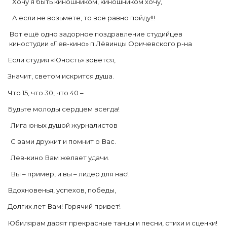
Хочу я быть киношником, киношником хочу,
А если не возьмете, то всё равно пойду!!!
Вот ещё одно задорное поздравление студийцев
киностудии «Лев-кино» п.Лёвинцы Оричевского р-на
Если студия «Юность» зовётся,
Значит, светом искрится душа.
Что 15, что 30, что 40 –
Будьте молоды сердцем всегда!
Лига юных душой журналистов
С вами дружит и помнит о Вас.
Лев-кино Вам желает удачи.
Вы – пример, и вы – лидер для нас!
Вдохновенья, успехов, победы,
Долгих лет Вам! Горячий привет!
Юбилярам дарят прекрасные танцы и песни, стихи и сценки!