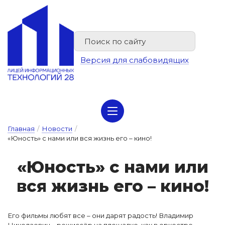
Версия для слабовидящих
Сведения об организации отдыха детей и их оздоровлении
Главная
/
Новости
/
«Юность» с нами или вся жизнь его – кино!
«Ю­ность» с на­ми и­ли
вся жизнь е­го – ки­но!
Его фильмы любят все – они дарят радость! Владимир