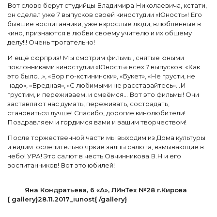
Вот слово берут студийцы Владимира Николаевича, кстати,
он сделал уже 7 выпусков своей киностудии «Юность»! Его
бывшие воспитанники, уже взрослые люди, влюблённые в
кино, признаются в любви своему учителю и их общему
делу!!! Очень трогательно!
И ещё сюрприз! Мы смотрим фильмы, снятые юными
поклонниками киностудии «Юность» всех 7 выпусков: «Как
это было…», «Вор по-кстинински», «Букет», «Не грусти, не
надо», «Вредная», «С любимыми не расставайтесь»…И
грустим, и переживаем, и смеёмся… Вот это фильмы! Они
заставляют нас думать, переживать, сострадать,
становиться лучше! Спасибо, дорогие кинолюбители!
Поздравляем и гордимся вами и вашим творчеством!
После торжественной части мы выходим из Дома культуры
и видим ослепительно яркие залпы салюта, взмывающие в
небо! УРА! Это салют в честь Овчинникова В.Н и его
воспитанников! Вот это юбилей!
Яна Кондратьева, 6 «А», ЛИнТех №28 г.Кирова
{ gallery}28.11.2017_iunost{ /gallery}