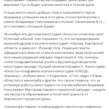
Николаевич – режиссёр на площадке, как в оркестре
дирижёр! Пусть будет зорким киноглаз и точною рука!
И ещё много-много добрых слов и пожеланий о герое
праздника услышали мы в этот день, посмотрели ролик о
самом Владимире Николаевиче и поняли: Овчинников В.Н. –
это Человек с большой буквы!
18 ноября его детская киностудия «Юность» отметила свой
25 летний юбилей. Нас поразило то, что на празднование
приехали друзья и коллеги киностудий г.Кирова, Кировской
области и даже из г. Йошкар-Ола. Редакция газеты
«Двадцать восемь» не стала исключением, ведь творческий
путь наших редакций нередко пересекался. Мы, юнкоры,
сняли поздравительный ролик и вручили руководителю
киностудии награду «Лучший кинематографист». Киностудию
«Юность» поздравили коллеги киностудий «ОБОД»,
«Бананас», «Азбука-кино» п.Мурыгино, «Стоп, кадр» п.Юрья,
областного киноклуба и другие. Но самое главное, что за
успешную работу киностудии и по случаю юбилея Владимир
Николаевич был представлен к серьёзной награде – медали
«За заслуги в образовании» и почётной грамоте от
Кировской городской Думы.
На кинофестивале «Улыбка радуги» нам посчастливилось