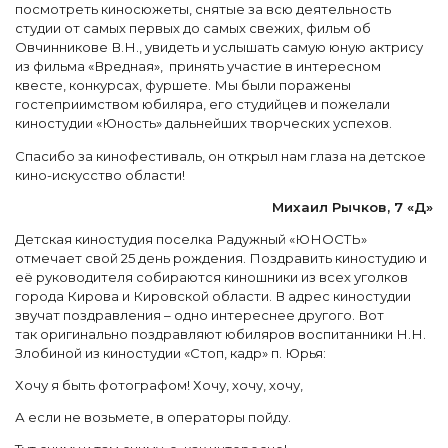
посмотреть киносюжеты, снятые за всю деятельность
студии от самых первых до самых свежих, фильм об
Овчинникове В.Н., увидеть и услышать самую юную актрису
из фильма «Вредная», принять участие в интересном
квесте, конкурсах, фуршете. Мы были поражены
гостеприимством юбиляра, его студийцев и пожелали
киностудии «Юность» дальнейших творческих успехов.
Спасибо за кинофестиваль, он открыл нам глаза на детское
кино-искусство области!
Михаил Рычков, 7 «Д»
Детская киностудия поселка Радужный «ЮНОСТЬ»
отмечает свой 25 день рождения. Поздравить киностудию и
её руководителя собираются киношники из всех уголков
города Кирова и Кировской области. В адрес киностудии
звучат поздравления – одно интереснее другого. Вот
так оригинально поздравляют юбиляров воспитанники Н.Н.
Злобиной из киностудии «Стоп, кадр» п. Юрья:
Хочу я быть фотографом! Хочу, хочу, хочу,
А если не возьмете, в операторы пойду.