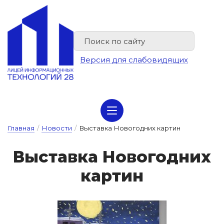
Версия для слабовидящих
Сведения об организации отдыха детей и их оздоровлении
Главная
/
Новости
/
Выставка Новогодних картин
Выс­тавка Но­во­год­них
кар­тин