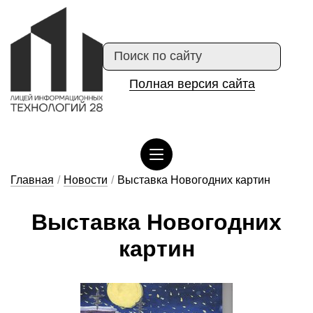
Полная версия сайта
Сведения об организации отдыха детей и их оздоровлении
Главная
/
Новости
/
Выставка Новогодних картин
Выс­тавка Но­во­год­них
кар­тин