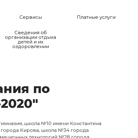
Сервисы
Платные услуги
Сведения об
организации отдыха
детей и их
оздоровлении
а­ния по
т-2020"
 гимназия, школа №10 имени Константина
 города Кирова, школа №34 города
рмационных технологий №28 города