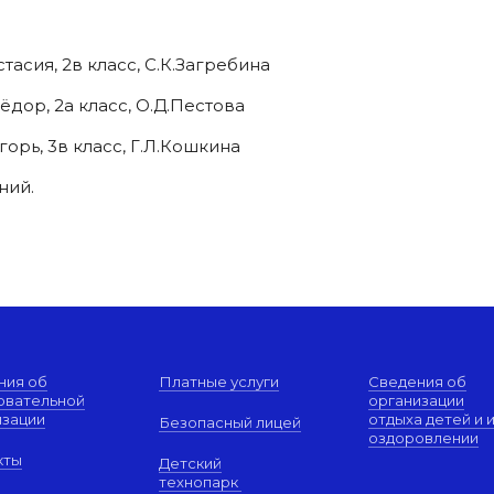
тасия, 2в класс, С.К.Загребина
ёдор, 2а класс, О.Д.Пестова
орь, 3в класс, Г.Л.Кошкина
ний.
ния об
Платные услуги
Сведения об
овательной
организации
изации
отдыха детей и 
Безопасный лицей
оздоровлении
кты
Детский
технопарк