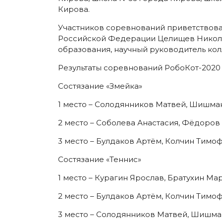
Кирова.
Участников соревнований приветствова
Российской Федерации Целищев Никола
образования, научный руководитель ко
Результаты соревнований РобоКот-2020
Состязание «Змейка»
1 место – Солодянников Матвей, Шишмаков
2 место – Соболева Анастасия, Фёдоров Ф
3 место – Булдаков Артём, Колчин Тимофе
Состязание «Теннис»
1 место – Курагин Ярослав, Братухин Марк
2 место – Булдаков Артём, Колчин Тимофе
3 место – Солодянников Матвей, Шишмако