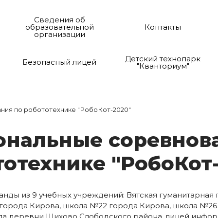
Сведения об
образовательной
Контакты
организации
Детский технопарк
Безопасный лицей
"Кванториум"
ния по робототехнике "РобоКот-2020"
­о­наль­ные со­рев­но­в
то­тех­ни­ке "Ро­бо­Ко
анды из 9 учебных учреждений: Вятская гуманитарная
города Кирова, школа №22 города Кирова, школа №26
ола деревни Шихово Слободского района, лицей инфо