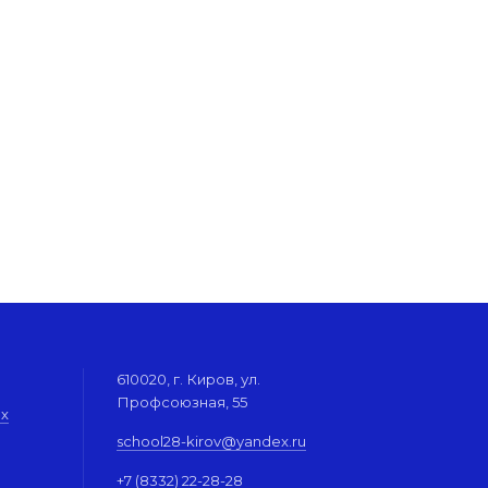
610020, г. Киров, ул.
Профсоюзная, 55
их
school28-kirov@yandex.ru
+7 (8332) 22-28-28