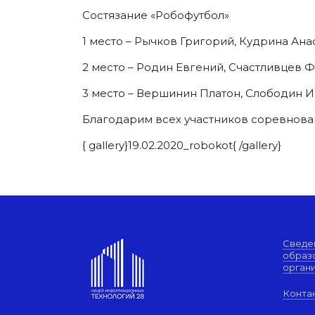
Состязание «Робофутбол»
1 место – Рычков Григорий, Кудрина Анас
2 место – Родин Евгений, Счастливцев Ф
3 место – Вершинин Платон, Слободин Иг
Благодарим всех участников соревнова
{ gallery}19.02.2020_robokot{ /gallery}
Сведе
образ
орган
Конта