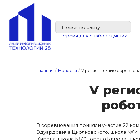
Версия для слабовидящих
Главная
/
Новости
/
V региональные соревнова
V ре­ги
ро­бо­
В соревнования приняли участие 22 ком
Эдуардовича Циолковского, школа №14 
Кирова, школа №66 города Кирова, шк