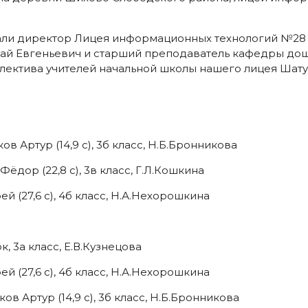
ли директор Лицея информационных технологий №28 г
й Евгеньевич и старший преподаватель кафедры дош
ллектива учителей начальной школы нашего лицея Шат
 Артур (14,9 с), 3б класс, Н.Б.Бронникова
ёдор (22,8 с), 3в класс, Г.Л.Кошкина
й (27,6 с), 4б класс, Н.А.Нехорошкина
, 3а класс, Е.В.Кузнецова
й (27,6 с), 4б класс, Н.А.Нехорошкина
в Артур (14,9 с), 3б класс, Н.Б.Бронникова