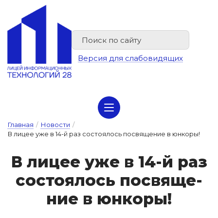
Версия для слабовидящих
Сведения об организации отдыха детей и их оздоровлении
Главная
/
Новости
/
В лицее уже в 14-й раз состоялось посвящение в юнкоры!
В ли­цее у­же в 14-й раз
сос­то­я­лось пос­вя­ще­
ние в юн­ко­ры!