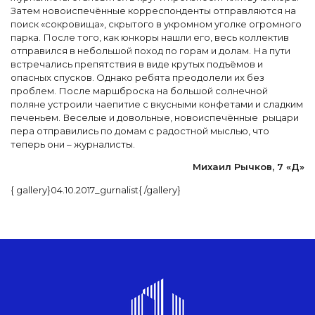
Затем новоиспечённые корреспонденты отправляются на
поиск «сокровища», скрытого в укромном уголке огромного
парка. После того, как юнкоры нашли его, весь коллектив
отправился в небольшой поход по горам и долам. На пути
встречались препятствия в виде крутых подъёмов и
опасных спусков. Однако ребята преодолели их без
проблем. После маршброска на большой солнечной
поляне устроили чаепитие с вкусными конфетами и сладким
печеньем. Веселые и довольные, новоиспечённые рыцари
пера отправились по домам с радостной мыслью, что
теперь они – журналисты.
Михаил Рычков, 7 «Д»
{ gallery}04.10.2017_gurnalist{ /gallery}