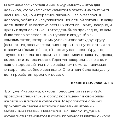
И вот началось посвящение в журналисты – игра для
новичков, кто хочет писать заметки в газету и на сайт, жить
насыщенной, но интересной жизнью. Нас оказалось 11
человек, ребят, не испугавшихся ненастной погоды – в нашу
честь даже был салют из осенних листьев. Такие, наверно, и
нужны в журналистике. В этот день было прохладно, но нам
было тепло от весёлых конкурсов и игр, улыбок и
комплиментов, которые мы учились говорить друг другу
(слышать их, оказывается, очень приятно!), путешествия по
станциям «Грамотей-ка», «В гостях у словаря», «Эрудит»,
трудного похода по горам, где проверились наша выдержка,
смелость и выносливость! Горы мы покорили, даже спели
наш юнкоровский гимн. И во всём нам помогал талисман
юнкора – волшебное солнышко. Оно и принёсло нам удачу –
день прошёл интересно и весело!
Ксения Рычкова, 4 «Г»
Вот уже 14-й раз мы, юнкоры прессцентра газеты «28»,
проводим специальный обряд посвящения в свои ряды
желающих влиться в коллектив. Мероприятие обычно
проходит на свежем воздухе с веселыми играми и
забавными затеями. Навеселившись вволю, будущие
журналисты становятся в круг и произносят клятву юнкора.