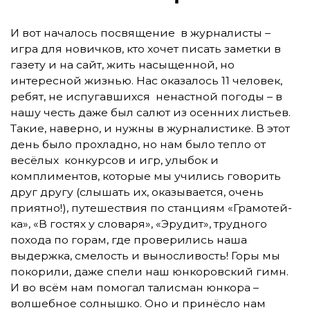
И вот началось посвящение в журналисты –
игра для новичков, кто хочет писать заметки в
газету и на сайт, жить насыщенной, но
интересной жизнью. Нас оказалось 11 человек,
ребят, не испугавшихся ненастной погоды – в
нашу честь даже был салют из осенних листьев.
Такие, наверно, и нужны в журналистике. В этот
день было прохладно, но нам было тепло от
весёлых конкурсов и игр, улыбок и
комплиментов, которые мы учились говорить
друг другу (слышать их, оказывается, очень
приятно!), путешествия по станциям «Грамотей-
ка», «В гостях у словаря», «Эрудит», трудного
похода по горам, где проверились наша
выдержка, смелость и выносливость! Горы мы
покорили, даже спели наш юнкоровский гимн.
И во всём нам помогал талисман юнкора –
волшебное солнышко. Оно и принёсло нам