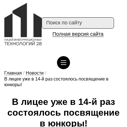
Полная версия сайта
Сведения об организации отдыха детей и их оздоровлении
Главная
/
Новости
/
В лицее уже в 14-й раз состоялось посвящение в
юнкоры!
В ли­цее у­же в 14-й раз
сос­то­я­лось пос­вя­ще­ние
в юн­ко­ры!