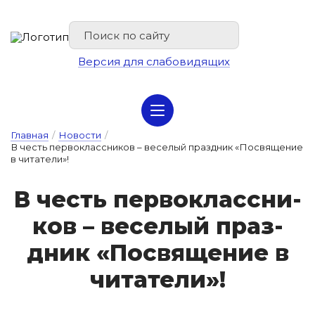
Версия для слабовидящих
Сведения об организации отдыха детей и их оздоровлении
Главная
/
Новости
/
В честь первоклассников – веселый праздник «Посвящение
в читатели»!
В честь пер­воклас­сни­
ков – ве­се­лый праз­
дник «Пос­вя­ще­ние в
чи­та­те­ли»!