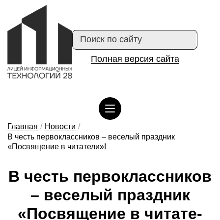
Полная версия сайта
Сведения об организации отдыха детей и их оздоровлении
Главная
/
Новости
/
В честь первоклассников – веселый праздник
«Посвящение в читатели»!
В честь пер­воклас­сни­ков
– ве­се­лый праз­дник
«Пос­вя­ще­ние в чи­та­те­