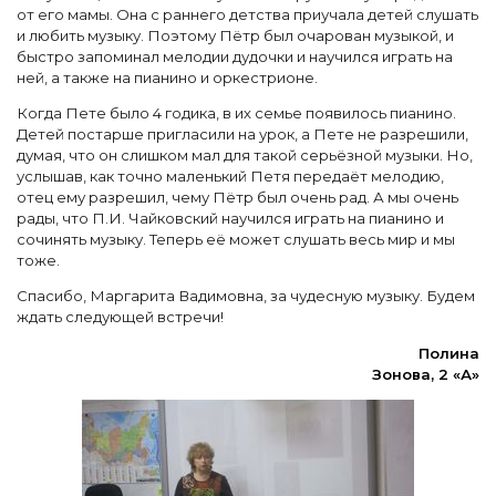
от его мамы. Она с раннего детства приучала детей слушать
и любить музыку. Поэтому Пётр был очарован музыкой, и
быстро запоминал мелодии дудочки и научился играть на
ней, а также на пианино и оркестрионе.
Когда Пете было 4 годика, в их семье появилось пианино.
Детей постарше пригласили на урок, а Пете не разрешили,
думая, что он слишком мал для такой серьёзной музыки. Но,
услышав, как точно маленький Петя передаёт мелодию,
отец ему разрешил, чему Пётр был очень рад. А мы очень
рады, что П.И. Чайковский научился играть на пианино и
сочинять музыку. Теперь её может слушать весь мир и мы
тоже.
Спасибо, Маргарита Вадимовна, за чудесную музыку. Будем
ждать следующей встречи!
Полина
Зонова, 2 «А»