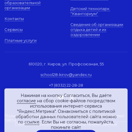
образовательной
организации
Детский технопарк
"Кванториум"
Контакты
Сведения об организации
Сервисы
отдыха детей и их
оздоровлении
Платные услуги
610020, г. Киров, ул. Профсоюзная, 55
school28-kirov@yandex.ru
+7 (8332) 22-28-28
Нажимая на кнопку Согласиться, Вы даёте
согласие
на сбор cookie-файлов посредством
использования интернет-сервиса
"Яндекс.Метрика". Ознакомиться с политикой
Политика обработки персональных данных пользователей
обработки данных пользователей сайта можно
сайта
по
ссылке
. Если Вы не согласны, пожалуйста,
Политика в области защиты персональных данных
покиньте сайт