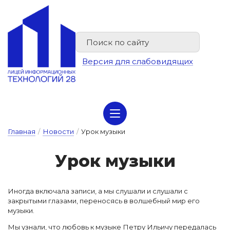
Версия для слабовидящих
Сведения об организации отдыха детей и их оздоровлении
Главная
/
Новости
/
Урок музыки
У­рок му­зы­ки
Иногда включала записи, а мы слушали и слушали с
закрытыми глазами, переносясь в волшебный мир его
музыки.
Мы узнали, что любовь к музыке Петру Ильичу передалась