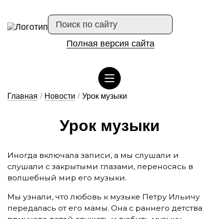
Полная версия сайта
Сведения об организации отдыха детей и их оздоровлении
Главная
/
Новости
/
Урок музыки
У­рок му­зы­ки
Иногда включала записи, а мы слушали и
слушали с закрытыми глазами, переносясь в
волшебный мир его музыки.
Мы узнали, что любовь к музыке Петру Ильичу
передалась от его мамы. Она с раннего детства