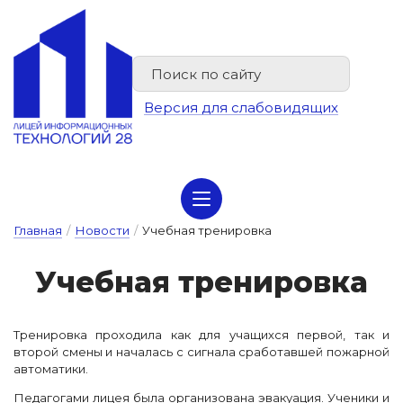
Версия для слабовидящих
Сведения об организации отдыха детей и их оздоровлении
Главная
/
Новости
/
Учебная тренировка
У­чеб­ная тре­ни­ров­ка
Тренировка проходила как для учащихся первой, так и
второй смены и началась с сигнала сработавшей пожарной
автоматики.
Педагогами лицея была организована эвакуация. Ученики и