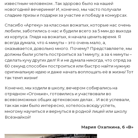
известным человеком…Так здорово было на нашей
новогодней вечеринке! И, конечно, мы часто получали
сладкие призы и подарки за участие и победу в конкурсах.
Спасибо «Артеку» за классных вожатых, которые нас очень
любили, заботились о нас и будили всего за 5 мин до выхода
из корпуса. Глядя на вожатых, я начала ценить время. Я
всегда думала, что 4 минуты – это очень мало, а,
оказывается, довольно много. Почему? Представляете, мы
должны были успеть построиться за 1 минуту, а за 4 минуты –
сделать кучу других дел! Я и не думала никогда, что отряд за
60 секунд способен построиться или быстро найти нужную
оригинальную идею и даже начать воплощать её в жизнь! Тот
так темп жизни!
Конечно, мы ходили в школу, вечером собирались на
отрядном «Огоньке», готовились и участвовали во
всевозможных общих артековских делах... И всё успевали,
так как нам было интересно, хотелось всюду успеть,
многому научиться и вернуться в родной лицей или школу
Всёзнайкой!
Мария Охапкина, 6 «В»