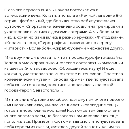
С самого первого дня мы начали погружаться в
артековские дела. Кстати, я попала в «Речной лагерь» в 8-й
отряд – футбольный, где большинство ребят увлекались
футболом. Спортсмены ежедневно ходили на тренировки и
участвовали в матчах с другими лагерями. А мы болели за
них, и, конечно, занимались в разных кружках: «Фитодизайн»,
«Керамика-арт», «Пирография» (выжигание по дереву),
«Гитарист», «Волейбол», «Скраб-букинг» и множестве других.
Мне вручили диплом за то, что я прошла курс фито-дизайна.
Теперь я умею правильно и красиво составлять композиции
из цветов! Это так здорово! Обращайтесь, научу! И ещё,
конечно, участвовала во множестве интенсивов. Посетила
краеведческий музей «Природа Крыма», где почувствовала
себя юным геологом, посетили и поразилась красотой
города-героя Севастополь ….
Мы попали в «Артек» в декабре, поэтому нам очень повезло
– мы наряжали ёлку, учились танцевать новогодние танцы,
готовить новогодние костюмы! Костюмов там было очень
много, хватило всем, но благодаря нам их коллекция ещё
пополнилась. Примеряя костюмы, мы смогли почувствовать
себя героем из сказки, жителем другой планеты, каким-то