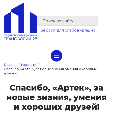
Версия для слабовидящих
Сведения об организации отдыха детей и их оздоровлении
Главная
/
Новости
/
Спасибо, «Артек», за новые знания, умения и хороших
друзей!
Спа­си­бо, «Ар­тек», за
но­вые зна­ния, у­ме­ния
и хо­ро­ших дру­зей!