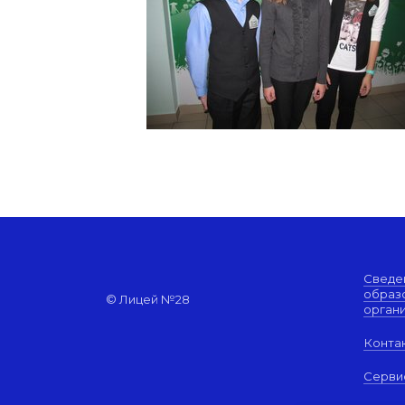
Сведе
образ
© Лицей №28
орган
Конта
Серви