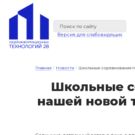
Версия для слабовидящих
Главная
/
Новости
/
Школьные соревнования по
Школь­ные со­
на­шей но­вой т