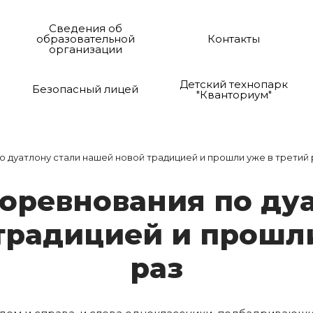
Сведения об
образовательной
Контакты
организации
Детский технопарк
Безопасный лицей
"Кванториум"
 дуатлону стали нашей новой традицией и прошли уже в третий 
рев­но­ва­ния по ду­а
ра­ди­ци­ей и прош­л
раз