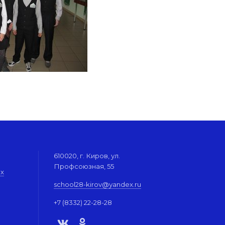
610020, г. Киров, ул.
Профсоюзная, 55
их
school28-kirov@yandex.ru
+7 (8332) 22-28-28