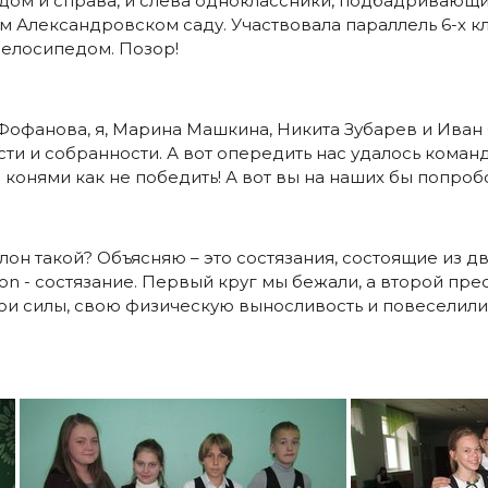
рядом и справа, и слева одноклассники, подбадривающ
лександровском саду. Участвовала параллель 6-х класс
велосипедом. Позор!
Фофанова, я, Марина Машкина, Никита Зубарев и Иван
сти и собранности. А вот опередить нас удалось команд
конями как не победить! А вот вы на наших бы попробов
тлон такой? Объясняю – это состязания, состоящие из дв
thlon - состязание. Первый круг мы бежали, а второй п
и силы, свою физическую выносливость и повеселилис