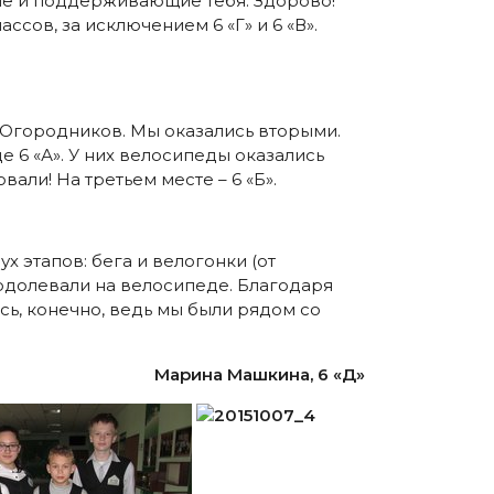
ие и поддерживающие тебя. Здорово!
ов, за исключением 6 «Г» и 6 «В».
 Огородников. Мы оказались вторыми.
е 6 «А». У них велосипеды оказались
али! На третьем месте – 6 «Б».
ух этапов: бега и велогонки (от
реодолевали на велосипеде. Благодаря
ь, конечно, ведь мы были рядом со
Марина Машкина, 6 «Д»