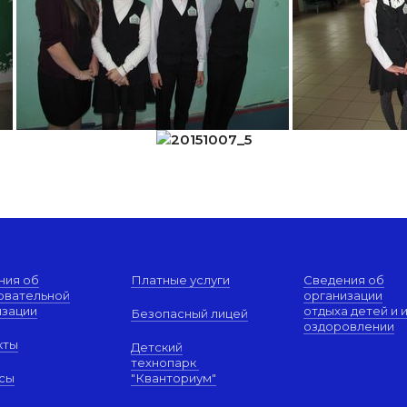
ния об
Платные услуги
Сведения об
овательной
организации
изации
отдыха детей и 
Безопасный лицей
оздоровлении
кты
Детский
технопарк
сы
"Кванториум"