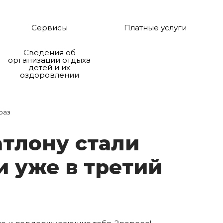
Сервисы
Платные услуги
Сведения об
организации отдыха
детей и их
оздоровлении
раз
т­ло­ну ста­ли
и у­же в тре­тий