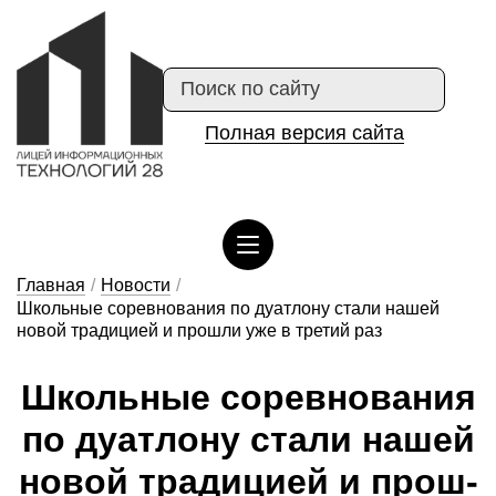
Полная версия сайта
Сведения об организации отдыха детей и их оздоровлении
Главная
/
Новости
/
Школьные соревнования по дуатлону стали нашей
новой традицией и прошли уже в третий раз
Школь­ные со­рев­но­ва­ния
по ду­ат­ло­ну ста­ли на­шей
но­вой тра­ди­ци­ей и прош­