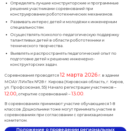
Определять лучшие конструкторские и программные
решения участниками соревнований при
конструировании робототехнических механизмов.
Развивать интерес детей и молодёжи к инженерным
специальностям.
Осуществлять психолого-педагогическую поддержку
талантливых детей в области робототехники и
технического творчества.
Выявлять и распространять педагогический опыт по
подготовке детей к решению инженерно-
конструкторских задач.
12 марта 2026
Соревнования проводятся
г
. в здании
МОАУ ЛИнТех №28 г. Кирова (Кировская область, г. Киров,
ул. Профсоюзная, 55) Начало регистрации участников –
12.00
,
13.00
открытие соревнований –
.
В соревнованиях принимают участие обучающиеся 1-8
классов. Дошкольники тоже могут принимать участие в
соревнованиях при согласовании с организационным
комитетом.
Положение о проведении региональных