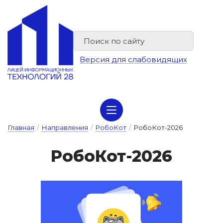
Версия для слабовидящих
Сведения об организации отдыха детей и их оздоровлении
Главная
/
Направления
/
РобоКот
/
РобоКот-2026
Ро­бо­Кот-2026