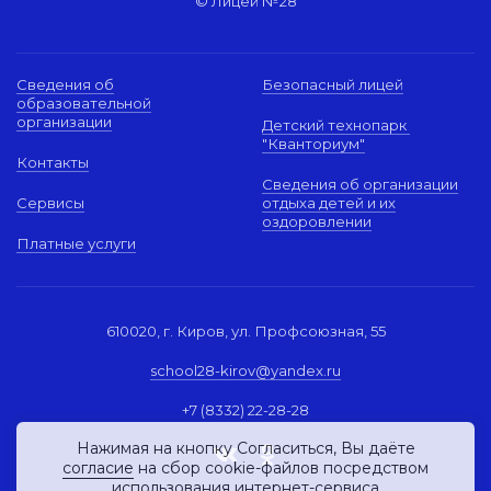
© Лицей №28
Сведения об
Безопасный лицей
образовательной
организации
Детский технопарк
"Кванториум"
Контакты
Сведения об организации
Сервисы
отдыха детей и их
оздоровлении
Платные услуги
610020, г. Киров, ул. Профсоюзная, 55
school28-kirov@yandex.ru
+7 (8332) 22-28-28
Нажимая на кнопку Согласиться, Вы даёте
согласие
на сбор cookie-файлов посредством
использования интернет-сервиса