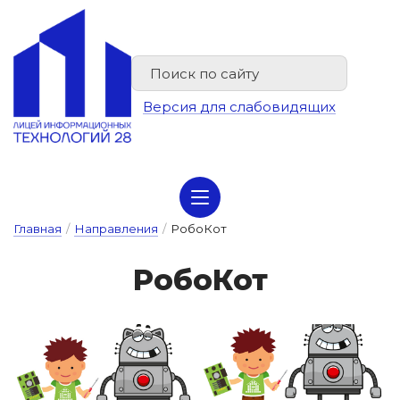
Версия для слабовидящих
Сведения об организации отдыха детей и их оздоровлении
Главная
/
Направления
/
РобоКот
Ро­бо­Кот