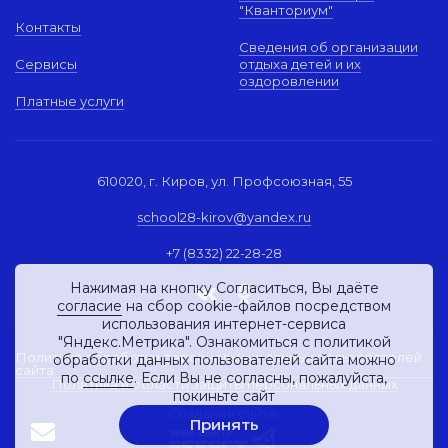
"Кванториум"
Контакты
Сведения об организации
Сервисы
отдыха детей и их
оздоровлении
Платные услуги
610020, г. Киров, ул. Профсоюзная, 55
school28-kirov@yandex.ru
+7 (8332) 22-28-28
Нажимая на кнопку Согласиться, Вы даёте
согласие
на сбор cookie-файлов посредством
использования интернет-сервиса
"Яндекс.Метрика". Ознакомиться с политикой
Политика обработки персональных данных пользователей
обработки данных пользователей сайта можно
сайта
по
ссылке
. Если Вы не согласны, пожалуйста,
Политика в области защиты персональных данных
покиньте сайт
Создание сайта:
Принять