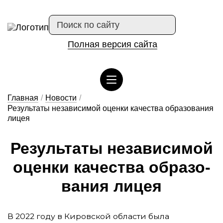
Полная версия сайта
Сведения об организации отдыха детей и их оздоровлении
Главная
/
Новости
/
Результаты независимой оценки качества образования
лицея
Ре­зуль­та­ты не­за­ви­си­мой
о­цен­ки ка­чес­тва об­ра­зо­
ва­ния ли­цея
В 2022 году в Кировской области была