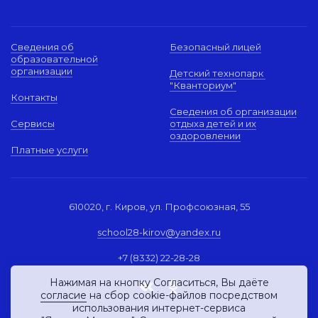
Сведения об
Безопасный лицей
образовательной
организации
Детский технопарк
"Кванториум"
Контакты
Сведения об организации
Сервисы
отдыха детей и их
оздоровлении
Платные услуги
610020, г. Киров, ул. Профсоюзная, 55
school28-kirov@yandex.ru
+7 (8332) 22-28-28
Нажимая на кнопку Согласиться, Вы даёте
согласие
на сбор cookie-файлов посредством
использования интернет-сервиса