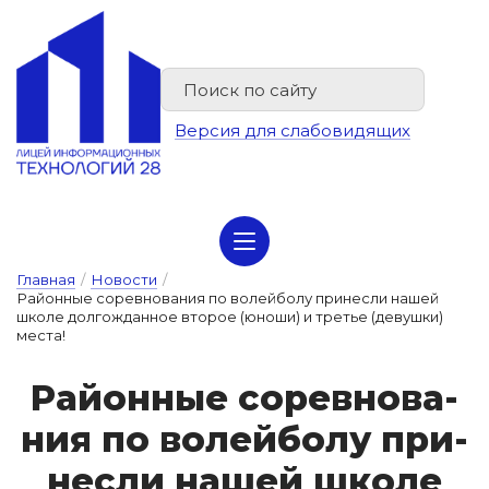
Версия для слабовидящих
Сведения об организации отдыха детей и их оздоровлении
Главная
/
Новости
/
Районные соревнования по волейболу принесли нашей
школе долгожданное второе (юноши) и третье (девушки)
места!
Рай­он­ные со­рев­но­ва­
ния по во­лей­бо­лу при­
нес­ли на­шей шко­ле