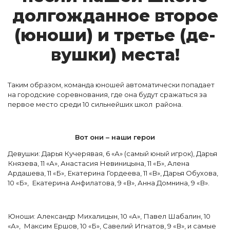
дол­гождан­ное вто­рое
(ю­но­ши) и третье (де­
вуш­ки) мес­та!
Таким образом, команда юношей автоматически попадает
на городские соревнования, где она будут сражаться за
первое место среди 10 сильнейших школ района.
Вот они – наши герои
Девушки: Дарья Кучерявая, 6 «А» (самый юный игрок), Дарья
Князева, 11 «А», Анастасия Невиницына, 11 «Б», Алена
Ардашева, 11 «Б», Екатерина Гордеева, 11 «В», Дарья Обухова,
10 «Б», Екатерина Анфилатова, 9 «В», Анна Домнина, 9 «В».
Юноши: Александр Михалицын, 10 «А», Павел Шабалин, 10
«А», Максим Ершов, 10 «Б», Савелий Игнатов, 9 «В», и самые