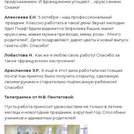
предсказанием. И француженки угощают … круассанами.
Сказка!
Алексеева Е.Н
.: 5 октября – наш профессиональный
праздник. Классно работать в такой день! Звучат мелодии
Эдит Пиаф! Вдали виднеется Эйфелева башня, манят
круассаны, живая музыка при входе, мимы, розы... Много
родителей!.. Дети поздравляют, дарят цветы и новый выпуск
газеты «28». Спасибо!
Лобастова Н
.: Как же я люблю свою работу! Спасибо за
такое «французское» настроение!
Арасланова Э.Р.
: А ещё в этот день работала настоящая
почта! Как приятно было получить открытку, сделанную
своими руками и старательно подписанную ребёнком!
Спасибо!
Телеграмма от М.В. Пентеговой:
Пусть работа приносит удовольствие не только в летние
месяцы и новогодние праздники, а круглый год. Способных
учеников и адекватных родителей!