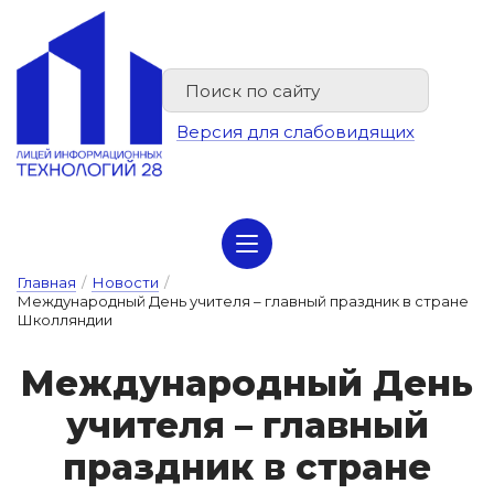
Версия для слабовидящих
Сведения об организации отдыха детей и их оздоровлении
Главная
/
Новости
/
Международный День учителя – главный праздник в стране
Школляндии
Меж­ду­на­род­ный День
у­чи­те­ля – глав­ный
праз­дник в стра­не