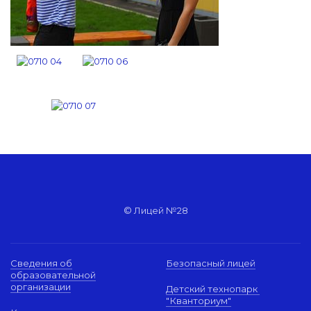
© Лицей №28
Сведения об
Безопасный лицей
образовательной
организации
Детский технопарк
"Кванториум"