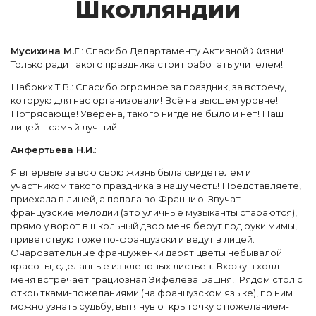
Школ­ляндии
Мусихина М.Г
.: Спасибо Департаменту Активной Жизни!
Только ради такого праздника стоит работать учителем!
Набоких Т.В.: Спасибо огромное за праздник, за встречу,
которую для нас организовали! Всё на высшем уровне!
Потрясающе! Уверена, такого нигде не было и нет! Наш
лицей – самый лучший!
Анфертьева Н.И.
:
Я впервые за всю свою жизнь была свидетелем и
участником такого праздника в нашу честь! Представляете,
приехала в лицей, а попала во Францию! Звучат
французские мелодии (это уличные музыканты стараются),
прямо у ворот в школьный двор меня берут под руки мимы,
приветствую тоже по-французски и ведут в лицей.
Очаровательные француженки дарят цветы небывалой
красоты, сделанные из кленовых листьев. Вхожу в холл –
меня встречает грациозная Эйфелева Башня! Рядом стол с
открытками-пожеланиями (на французском языке), по ним
можно узнать судьбу, вытянув открыточку с пожеланием-