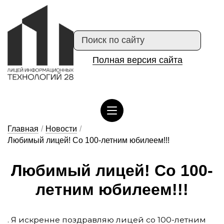
Полная версия сайта
Сведения об организации отдыха детей и их оздоровлении
Главная
/
Новости
/
Любимый лицей! Со 100-летним юбилеем!!!
Лю­би­мый ли­цей! Со 100-
лет­ним ю­би­ле­ем!!!
. Я искренне поздравляю лицей со 100-летним