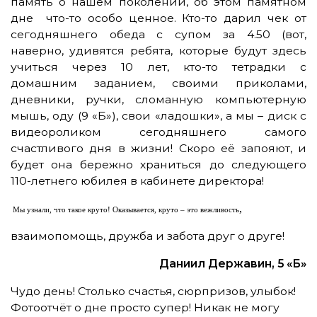
память о нашем поколении, об этом памятном
дне что-то особо ценное. Кто-то дарил чек от
сегодняшнего обеда с супом за 4.50 (вот,
наверно, удивятся ребята, которые будут здесь
учиться через 10 лет, кто-то тетрадки с
домашним заданием, своими приколами,
дневники, ручки, сломанную компьютерную
мышь, оду (9 «Б»), свои «ладошки», а мы – диск с
видеороликом сегодняшнего самого
счастливого дня в жизни! Скоро её запояют, и
будет она бережно храниться до следующего
110-летнего юбилея в кабинете директора!
,
Мы узнали, что такое круто! Оказывается, круто – это вежливость
взаимопомощь, дружба и забота друг о друге!
Даниил Державин, 5 «Б»
Чудо день! Столько счастья, сюрпризов, улыбок!
Фотоотчёт о дне просто супер! Никак не могу