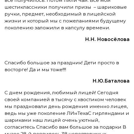
всё получилось. Потом пили чай. Все мои
шестиклассники получили призы – шариковые
ручки, предмет, необходимый в лицейской
жизни и который мы с пожеланиями будущему
поколению заложили в капсулу времени.
Н.Н. Новосёлова
Спасибо большое за праздник! Дети просто в
восторге! Да и мы тоже!!!!
Н.Ю.Баталова
С днем рождения, любимый лицей! Сегодня
своей компанией в тысячу с хвостиком человек
мы праздновали день рождения именно лицея,
ведь мы уже поколение ЛИнТехаС гирляндами и
шариками наш лицей очень уютный,
согласитесь Спасибо вам большое за подарки В
музее 28-й появилось 38 неповторимых