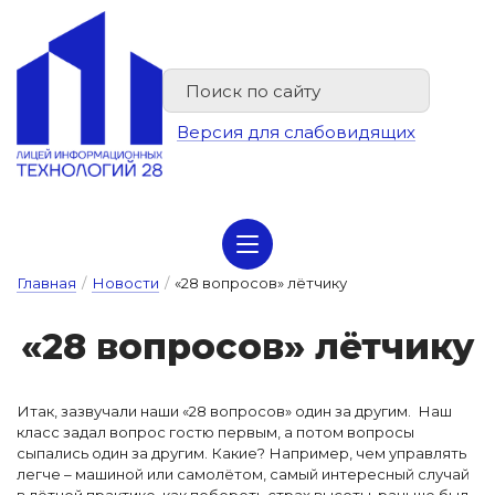
Версия для слабовидящих
Сведения об организации отдыха детей и их оздоровлении
Главная
/
Новости
/
«28 вопросов» лётчику
«28 воп­ро­сов» лёт­чи­ку
Итак, зазвучали наши «28 вопросов» один за другим. Наш
класс задал вопрос гостю первым, а потом вопросы
сыпались один за другим. Какие? Например, чем управлять
легче – машиной или самолётом, самый интересный случай