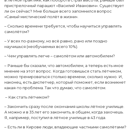
в лётной практике, как побороть страх высоты, раньше был
пристрелочный парашют «Василий Иванович». Существует
ли он сейчас? Мне больше всего запомнился вопрос
«Самый мистический полёт в жизни».
– Сколько времени требуется, чтобы научиться управлять
самолётом?
– У всех по-разному, но всё равно, рано или поздно
научишься (необучаемых всего 10%).
– Чем управлять легче – самолётом или автомобилем?
– Раньше бы сказали, что автомобилем, а теперь есть иное
мнение на этот вопрос. Когда готовишься стать лётчиком,
можно тренироваться столько времени, сколько нужно. И,
наконец, есть диспетчер, который поможет, если возникнет
какая-то проблема. Так что думаю, что самолётом.
– Как стать лётчиком?
– Закончить сразу после окончания школы лётное училище.
А можно и в 35 лет его закончить, в общем, когда захочешь.
Я, например, поступил в лётное училище в 43 года.
– Есть ли в Кирове люди, владеющие частными самолётами?