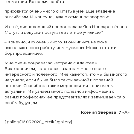
геометрия. Во время полёта
приходится очень много считать в уме. Ещё владение
английским. И, конечно, нужно отменное здоровье.
И ещё, очень хороший вопрос задала Яна Новокрещёнова:
Могут ли девушки поступать в лётное училище?
– Конечно, и их очень много. И они ничуть не хуже
выполняют свою работу, чем мужчины. Можно стать и
бортпроводницей.
Мне очень понравилась встреча с Алексеем
Викторовичем, т.к. он рассказал нам много всего
интересного и полезного. Мне кажется, что мы бы многого
не узнали, если бы не было такой важной и полезной
встречи. Спасибо за такие мероприятия – они очень
актуальны. Мы узнаём много полезной информации о
разных профессиях, её представителях и задумываемся о
своём будущем.
Ксения Зверева, 7 «А»
{ gallery}16.03.2020_letcik{ /gallery}