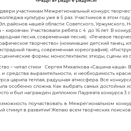
«Радуга» радуге радуйся!
и двери участникам Межрегиональный конкурс творчест
колледжа культуры уже в 5 раз. Участников в этом году
л, районов нашей области: Советского, Уржумского, Но
– кировчан. Участвовали ребята с 4 до 16 лет. В конк
ародная песня, современная песня); «Речевое творчеств
рафическое творчество» (номинации: детский танец, кл
 эстрадный танец, современная хореография); «Инстру
сценические формы; моноспектакли; этюды, сцены из с
ство – читал стихи Сергея Михалкова «Сашина каша». 
 и средства выразительности, и необходимость красив
урса царила теплая, радушная атмосфера. Все конкурс
ыла особенно сложна. Как выбрать самых достойных из
место и был награжден дипломом Лауреата конкурса 3 с
зможность поучаствовать в Межрегиональном конкур
ый стимул в развитии! Желаю всем творческих поисков,