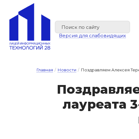
Версия для слабовидящих
Главная
/
Новости
/
Поздравляем Алексея Тереш
Поз­драв­ля­е
ла­у­ре­а­та