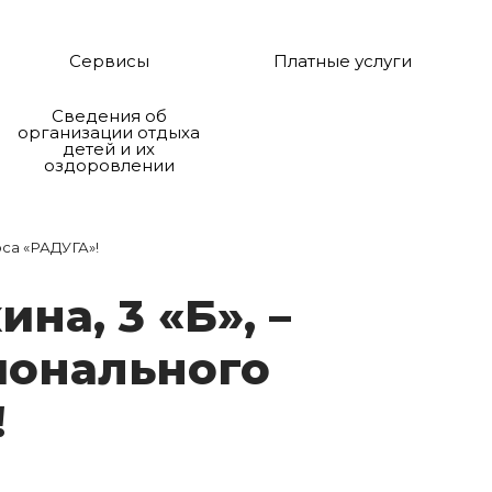
Сервисы
Платные услуги
Сведения об
организации отдыха
детей и их
оздоровлении
рса «РАДУГА»!
и­на, 3 «Б», –
­о­наль­но­го
!