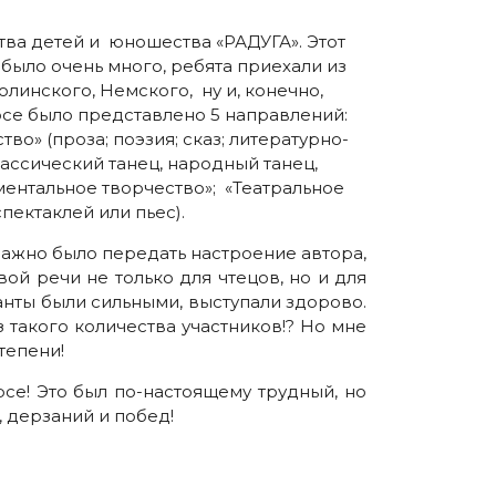
ва детей и юношества «РАДУГА». Этот
 было очень много, ребята приехали из
линского, Немского, ну и, конечно,
урсе было представлено 5 направлений:
о» (проза; поэзия; сказ; литературно-
ассический танец, народный танец,
ментальное творчество»; «Театральное
пектаклей или пьес).
Важно было передать настроение автора,
ой речи не только для чтецов, но и для
анты были сильными, выступали здорово.
 такого количества участников!? Но мне
тепени!
се! Это был по-настоящему трудный, но
 дерзаний и побед!