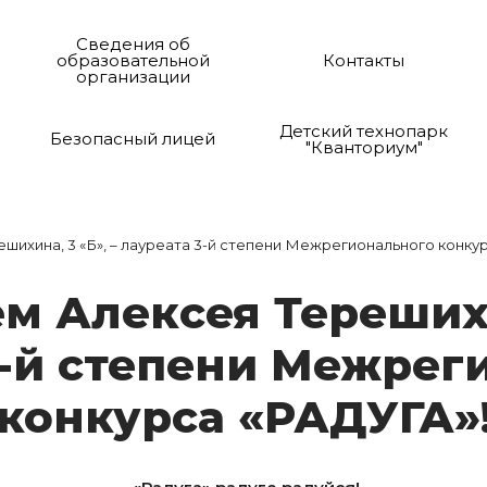
Сведения об
образовательной
Контакты
организации
Детский технопарк
Безопасный лицей
"Кванториум"
ихина, 3 «Б», – лауреата 3-й степени Межрегионального конку
м А­лек­сея Те­ре­ши­х
 3-й сте­пе­ни Меж­ре­ги
кон­курса «РА­ДУ­ГА»