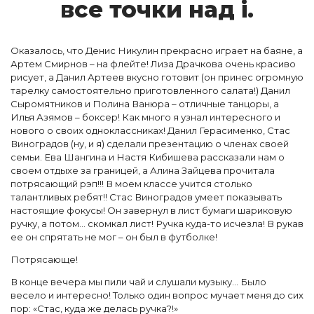
все точ­ки над i.
Оказалось, что Денис Никулин прекрасно играет на баяне, а
Артем Смирнов – на флейте! Лиза Драчкова очень красиво
рисует, а Данил Артеев вкусно готовит (он принес огромную
тарелку самостоятельно приготовленного салата!) Данил
Сыромятников и Полина Ванюра – отличные танцоры, а
Илья Азямов – боксер! Как много я узнал интересного и
нового о своих одноклассниках! Данил Герасименко, Стас
Виноградов (ну, и я) сделали презентацию о членах своей
семьи. Ева Шангина и Настя Кибишева рассказали нам о
своем отдыхе за границей, а Алина Зайцева прочитала
потрясающий рэп!!! В моем классе учится столько
талантливых ребят!! Стас Виноградов умеет показывать
настоящие фокусы! Он завернул в лист бумаги шариковую
ручку, а потом... скомкал лист! Ручка куда-то исчезла! В рукав
ее он спрятать не мог – он был в футболке!
Потрясающе!
В конце вечера мы пили чай и слушали музыку... Было
весело и интересно! Только один вопрос мучает меня до сих
пор: «Стас, куда же делась ручка?!»