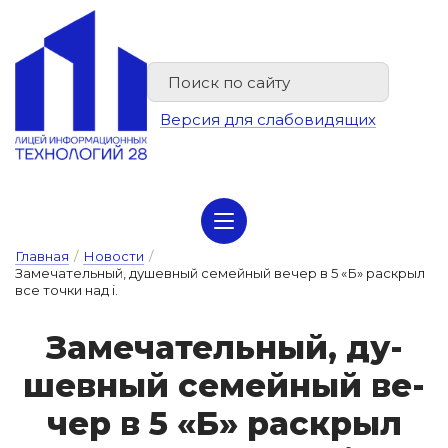
Версия для слабовидящих
Сведения об организации отдыха детей и их оздоровлении
Главная
/
Новости
/
Замечательный, душевный семейный вечер в 5 «Б» раскрыл
все точки над i.
За­ме­ча­тель­ный, ду­
шев­ный се­мей­ный ве­
чер в 5 «Б» рас­крыл