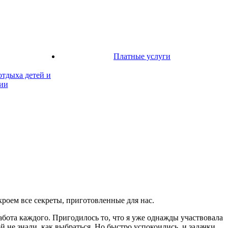
Платные услуги
отдыха детей и
ии
кроем все секреты, приготовленные для нас.
бота каждого. Пригодилось то, что я уже однажды участвовала
й не знали, как выбраться. Но быстро успокоились, и задачки