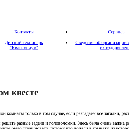
Контакты
Сервисы
Детский технопарк
Сведения об организации 
"Кванториум"
их оздоровлен
ом квес­те
ой комнаты только в том случае, если разгадаем все загадки, рас
ешать разные задачи и головоломки. Здесь была очень важна ра
нуты было страшновато, потому что попали в комнату, из которо