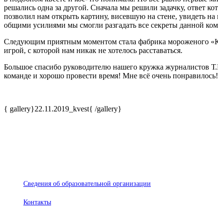
решались одна за другой. Сначала мы решили задачку, ответ к
позволил нам открыть картину, висевшую на стене, увидеть на
общими усилиями мы смогли разгадать все секреты данной ком
Следующим приятным моментом стала фабрика мороженого «Кр
игрой, с которой нам никак не хотелось расставаться.
Большое спасибо руководителю нашего кружка журналистов Т.В
команде и хорошо провести время! Мне всё очень понравилось!
{ gallery}22.11.2019_kvest{ /gallery}
© Лицей №28
Сведения об образовательной организации
Контакты