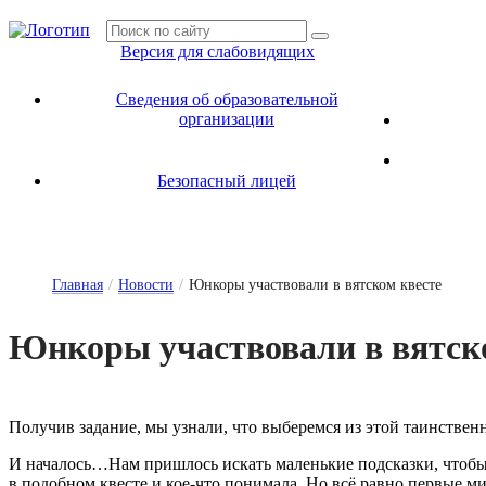
Версия для слабовидящих
Сведения об образовательной
организации
Безопасный лицей
Главная
/
Новости
/
Юнкоры участвовали в вятском квесте
Юн­ко­ры у­час­тво­ва­ли в вят­ск
Получив задание, мы узнали, что выберемся из этой таинственн
И началось…Нам пришлось искать маленькие подсказки, чтобы р
в подобном квесте и кое-что понимала. Но всё равно первые ми