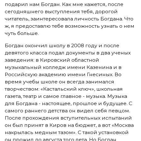
подарил нам Богдан. Как мне кажется, после
сегодняшнего выступления тебя, дорогой
читатель, заинтересовала личность Богдана. Что
ж, я предоставлю тебе возможность узнать о нем
чуть больше.
Богдан окончил школу в 2008 году и после
девятого класса подал документы в два ученых
заведения: в Кировский областной
музыкальный колледж имени Казенина и в
Российскую академию имени Гнесиных. Во
время учебы школе он всегда занимался
творчеством: «Кастальский ключ», школьная
газета, театр и самое главное - музыка. Музыка
для Богдана - настоящее, прошлое и будущее. С
самого раннего детства он видел себя певцом.
После прохождения вступительных испытаний
он был принят в Киров на бюджет, а вот «Москва
накрылась медным тазом». С такой установкой
он прожил до августа того лета. Но Богдан