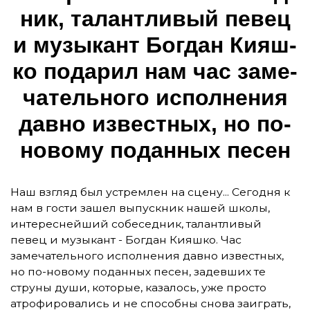
ник, та­лан­тли­вый пе­вец
и му­зы­кант Бог­дан Ки­яш­
ко по­да­рил нам час за­ме­
ча­тель­но­го ис­полне­ния
дав­но из­вес­тных, но по-
но­во­му по­дан­ных пе­сен
Наш взгляд был устремлен на сцену... Сегодня к
нам в гости зашел выпускник нашей школы,
интереснейший собеседник, талантливый
певец и музыкант - Богдан Кияшко. Час
замечательного исполнения давно известных,
но по-новому поданных песен, задевших те
струны души, которые, казалось, уже просто
атрофировались и не способны снова заиграть,