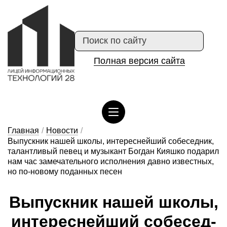
Полная версия сайта
Сведения об организации отдыха детей и их оздоровлении
Главная
/
Новости
/
Выпускник нашей школы, интереснейший собеседник,
талантливый певец и музыкант Богдан Кияшко подарил
нам час замечательного исполнения давно известных,
но по-новому поданных песен
Вы­пус­кник на­шей шко­лы,
ин­те­рес­ней­ший со­бе­сед­