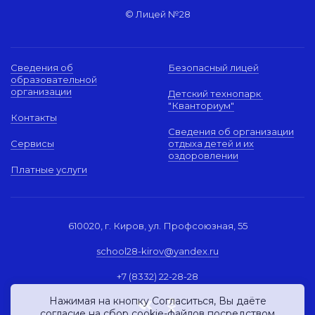
© Лицей №28
Сведения об
Безопасный лицей
образовательной
организации
Детский технопарк
"Кванториум"
Контакты
Сведения об организации
Сервисы
отдыха детей и их
оздоровлении
Платные услуги
610020, г. Киров, ул. Профсоюзная, 55
school28-kirov@yandex.ru
+7 (8332) 22-28-28
Нажимая на кнопку Согласиться, Вы даёте
согласие
на сбор cookie-файлов посредством