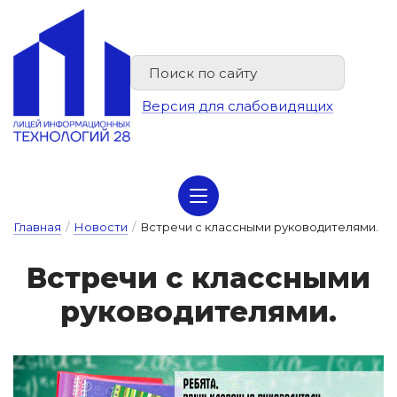
Версия для слабовидящих
Сведения об организации отдыха детей и их оздоровлении
Главная
/
Новости
/
Встречи с классными руководителями.
Встре­чи с клас­сны­ми
ру­ко­во­ди­те­ля­ми.