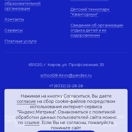
образовательной
организации
Детский технопарк
"Кванториум"
Контакты
Сведения об организации
Сервисы
отдыха детей и их
оздоровлении
Платные услуги
610020, г. Киров, ул. Профсоюзная, 55
school28-kirov@yandex.ru
+7 (8332) 22-28-28
Нажимая на кнопку Согласиться, Вы даёте
согласие
на сбор cookie-файлов посредством
использования интернет-сервиса
"Яндекс.Метрика". Ознакомиться с политикой
Политика обработки персональных данных пользователей
обработки данных пользователей сайта можно
сайта
по
ссылке
. Если Вы не согласны, пожалуйста,
Политика в области защиты персональных данных
покиньте сайт