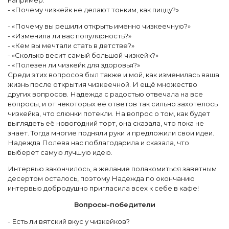
например:
- «Почему чизкейк не делают тонким, как пиццу?»
- «Почему вы решили открыть именно чизкеечную?»
- «Изменила ли вас популярность?»
- «Кем вы мечтали стать в детстве?»
- «Сколько весит самый большой чизкейк?»
- «Полезен ли чизкейк для здоровья?»
Среди этих вопросов был также и мой, как изменилась ваша
жизнь после открытия чизкеечной. И ещё множество
других вопросов. Надежда с радостью отвечала на все
вопросы, и от некоторых её ответов так сильно захотелось
чизкейка, что слюнки потекли. На вопрос о том, как будет
выглядеть её новогодний торт, она сказала, что пока не
знает. Тогда многие подняли руки и предложили свои идеи.
Надежда Полева нас поблагодарила и сказала, что
выберет самую лучшую идею.
Интервью закончилось, а желание полакомиться заветным
десертом осталось, поэтому Надежда по окончанию
интервью добродушно пригласила всех к себе в кафе!
Вопросы-победители
- Есть ли вятский вкус у чизкейков?