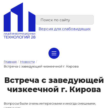
Версия для слабовидящих
Сведения об организации отдыха детей и их оздоровлении
Главная
/
Новости
/
Встреча с заведующей чизкеечной г. Кирова
Встре­ча с за­ве­ду­ю­щей
чиз­ке­еч­ной г. Ки­ро­ва
Вопросы были очень интересными и иногда смешными,