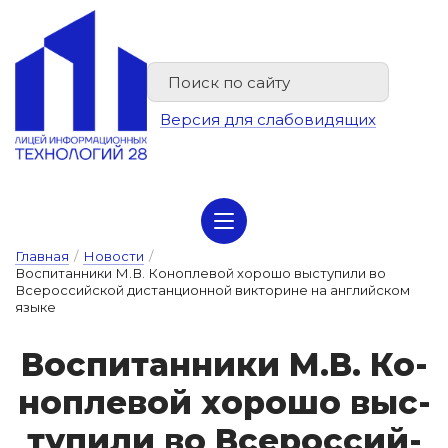
Версия для слабовидящих
Сведения об организации отдыха детей и их оздоровлении
Главная
/
Новости
/
Воспитанники М.В. Коноплевой хорошо выступили во
Всероссийской дистанционной викторине на английском
языке
Вос­пи­тан­ни­ки М.В. Ко­
ноп­ле­вой хо­ро­шо выс­
ту­пи­ли во Все­рос­сий­