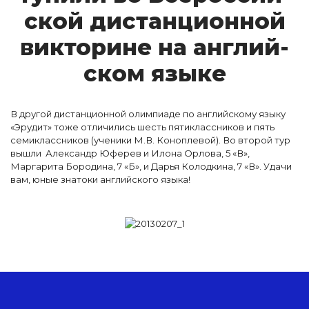
ской дис­танци­он­ной
вик­то­ри­не на ан­глий­
ском я­зы­ке
В другой дистанционной олимпиаде по английскому языку
«Эрудит» тоже отличились шесть пятиклассников и пять
семиклассников (ученики М.В. Коноплевой). Во второй тур
вышли Александр Юферев и Илона Орлова, 5 «В»,
Маргарита Бородина, 7 «Б», и Дарья Колодкина, 7 «В». Удачи
вам, юные знатоки английского языка!