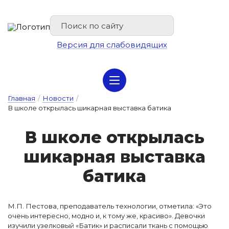
Версия для слабовидящих
Сведения об организации отдыха детей и их оздоровлении
Главная
/
Новости
/
В школе открылась шикарная выставка батика
В шко­ле от­кры­лась
ши­кар­ная выс­тавка
ба­ти­ка
М.П. Пестова, преподаватель технологии, отметила: «Это
очень интересно, модно и, к тому же, красиво». Девочки
изучили узелковый «Батик» и расписали ткань с помощью