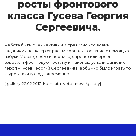
рос­ты фрон­то­во­го
клас­са Гу­се­ва Ге­ор­гия
Сер­ге­е­ви­ча.
Ребята были очень активны! Справились со всеми
заданиями на пятерку: расшифровали послание с помощью
азбуки Морзе, добыли чернила, определили орден,
взвесили фронтовую посылку и, наконец, узнали фамилию
героя – Гусев Георгий Сергеевич! Необычно было играть по
skype и вживую одновременно.
{ gallery}25.02.2017_komnata_veteranov{ /gallery}