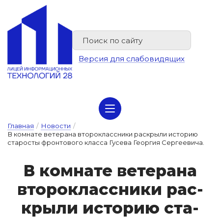
Версия для слабовидящих
Сведения об организации отдыха детей и их оздоровлении
Главная
/
Новости
/
В комнате ветерана второклассники раскрыли историю
старосты фронтового класса Гусева Георгия Сергеевича.
В ком­на­те ве­те­ра­на
вто­рок­лас­сни­ки рас­
кры­ли ис­то­рию ста­