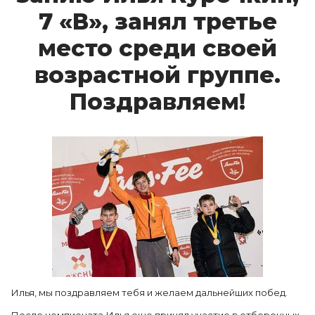
7 «В», за­нял третье
мес­то сре­ди сво­ей
воз­рас­тной груп­пе.
Поз­драв­ля­ем!
Илья, мы поздравляем тебя и желаем дальнейших побед.