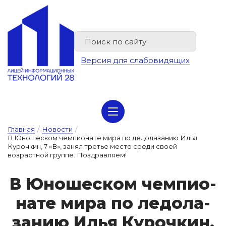
Версия для слабовидящих
Сведения об организации отдыха детей и их оздоровлении
Главная
/
Новости
/
В Юношеском чемпионате мира по ледолазанию Илья
Курочкин, 7 «В», занял третье место среди своей
возрастной группе. Поздравляем!
В Ю­но­шес­ком чем­пи­о­
на­те ми­ра по ле­до­ла­
за­нию Илья Ку­роч­кин,