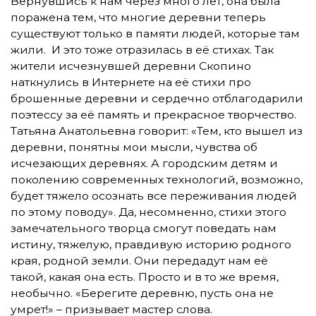
Вернувшись к нам через много лет, она была
поражена тем, что многие деревни теперь
существуют только в памяти людей, которые там
жили. И это тоже отразилась в её стихах. Так
жители исчезнувшей деревни Скопино
наткнулись в Интернете на её стихи про
брошенные деревни и сердечно отблагодарили
поэтессу за её память и прекрасное творчество.
Татьяна Анатольевна говорит: «Тем, кто вышел из
деревни, понятны мои мысли, чувства об
исчезающих деревнях. А городским детям и
поколению современных технологий, возможно,
будет тяжело осознать все переживания людей
по этому поводу». Да, несомненно, стихи этого
замечательного творца смогут поведать нам
истину, тяжелую, правдивую историю родного
края, родной земли. Они передадут нам её
такой, какая она есть. Просто и в то же время,
необычно. «Берегите деревню, пусть она не
умрет!» – призывает мастер слова.