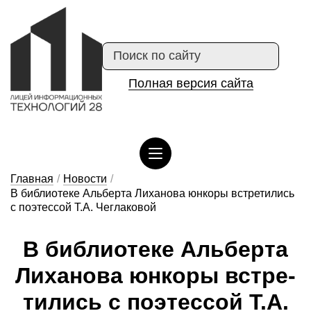
Полная версия сайта
Сведения об организации отдыха детей и их оздоровлении
Главная
/
Новости
/
В библиотеке Альберта Лиханова юнкоры встретились
с поэтессой Т.А. Чеглаковой
В биб­ли­о­те­ке Аль­бер­та
Ли­ха­но­ва юн­ко­ры встре­
ти­лись с по­э­тес­сой Т.А.