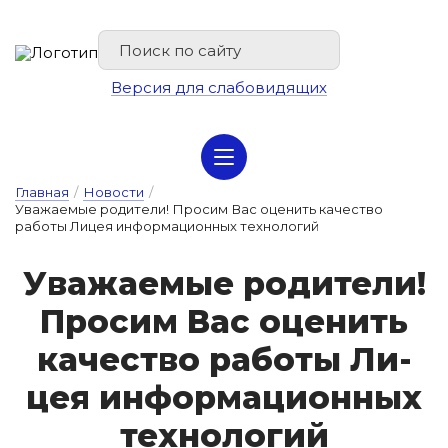
Версия для слабовидящих
Сведения об организации отдыха детей и их оздоровлении
Главная
/
Новости
/
Уважаемые родители! Просим Вас оценить качество
работы Лицея информационных технологий
У­ва­жа­е­мые ро­ди­те­ли!
Про­сим Вас о­це­нить
ка­чес­тво ра­бо­ты Ли­
цея ин­форма­ци­он­ных
тех­но­ло­гий