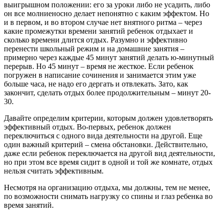
выигрышном положении: его за уроки либо не усадить, либо
он все молниеносно делает непонятно с каким эффектом. Но
и в первом, и во втором случае нет внятного ритма – через
какие промежутки времени занятий ребенок отдыхает и
сколько времени длится отдых. Разумно и эффективно
перенести школьный режим и на домашние занятия –
примерно через каждые 45 минут занятий делать ю-минутный
перерыв. Но 45 минут – время не жесткое. Если ребенок
погружен в написание сочинения и занимается этим уже
больше часа, не надо его дергать и отвлекать. Зато, как
закончит, сделать отдых более продолжительным – минут 20-
30.
Давайте определим критерии, которым должен удовлетворять
эффективный отдых. Во-первых, ребенок должен
переключиться с одного вида деятельности на другой. Еще
один важный критерий – смена обстановки. Действительно,
даже если ребенок переключается на другой вид деятельности,
но при этом все время сидит в одной и той же комнате, отдых
нельзя считать эффективным.
Несмотря на организацию отдыха, мы должны, тем не менее,
по возможности снимать нагрузку со спины и глаз ребенка во
время занятий.