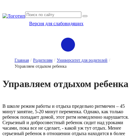
Версия для слабовидящих
Сведения об организации отдыха детей и их оздоровлении
Главная
/
Родителям
/
Университет для родителей
/
Управляем отдыхом ребенка
Уп­равля­ем от­ды­хом ре­бен­ка
В школе режим работы и отдыха предельно ритмичен – 45
минут занятие, 5-20 минут переменка. Однако, как только
ребенок попадает домой, этот ритм немедленно нарушается.
Серьезный и добросовестный ребенок сидит над уроками
часами, пока все не сделает, - какой уж тут отдых. Менее
серьезный ребенок в отношении отдыха находится в более