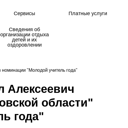
Сервисы
Платные услуги
Сведения об
организации отдыха
детей и их
оздоровлении
в номинации "Молодой учитель года"
л А­лек­се­е­вич
ров­ской об­ласти"
ль го­да"