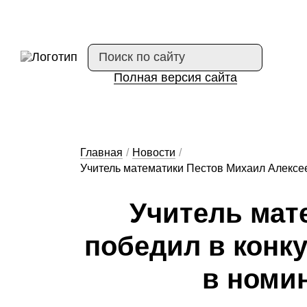
Полная версия сайта
Главная
/
Новости
/
Учитель математики Пестов Михаил Алексее
У­чи­тель ма­те
по­бе­дил в кон­к
в но­ми­