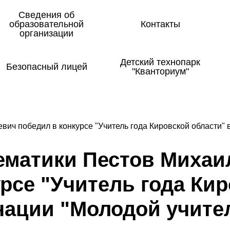
Сведения об
образовательной
Контакты
организации
Детский технопарк
Безопасный лицей
"Кванториум"
вич победил в конкурсе "Учитель года Кировской области" 
­ма­ти­ки Пес­тов Ми­ха­и
урсе "У­чи­тель го­да Ки­
на­ции "Мо­ло­дой у­чи­те