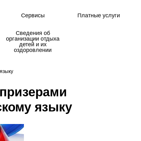
Сервисы
Платные услуги
Сведения об
организации отдыха
детей и их
оздоровлении
 языку
 при­зе­ра­ми
ско­му я­зы­ку