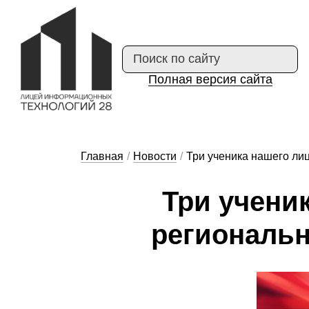
Полная версия сайта
Главная
/
Новости
/
Три ученика нашего ли
Три у­че­ни­
ре­ги­о­наль­