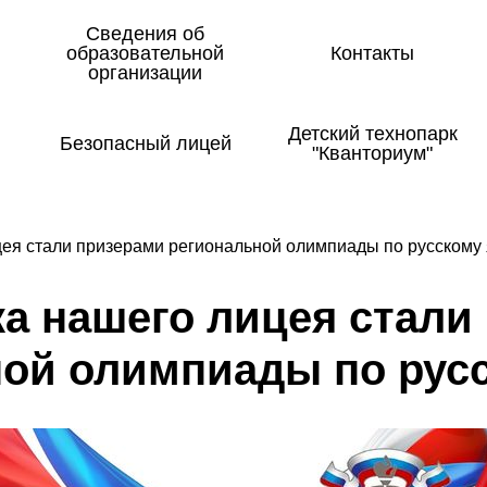
Сведения об
образовательной
Контакты
организации
Детский технопарк
Безопасный лицей
"Кванториум"
цея стали призерами региональной олимпиады по русскому
ка на­ше­го ли­цея ста­ли
ной о­лим­пи­а­ды по рус­