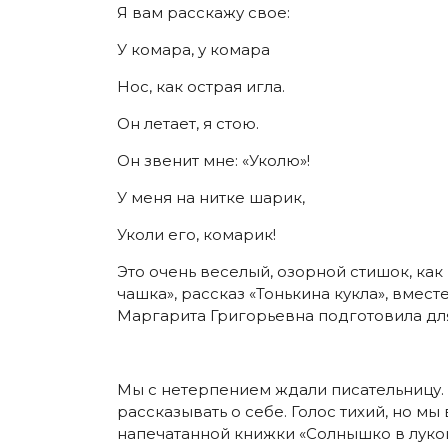
Я вам расскажу свое:
У комара, у комара
Нос, как острая игла.
Он летает, я стою.
Он звенит мне: «Уколю»!
У меня на нитке шарик,
Уколи его, комарик!
Это очень веселый, озорной стишок, как
чашка», рассказ «Тонькина кукла», вме
Маргарита Григорьевна подготовила для
Мы с нетерпением ждали писательницу. 
рассказывать о себе. Голос тихий, но м
напечатанной книжки «Солнышко в лукош