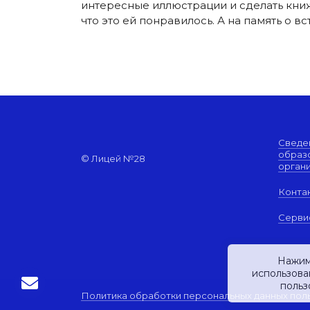
интересные иллюстрации и сделать книж
что это ей понравилось. А на память о 
Сведе
образ
© Лицей №28
орган
Конта
Серви
Нажим
использова
польз
Политика обработки персональных данных пол