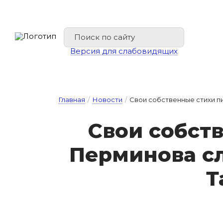
Версия для слабовидящих
Главная
/
Новости
/
Свои собственные стихи пи
Свои собс­тв
Пер­ми­но­ва с
Т