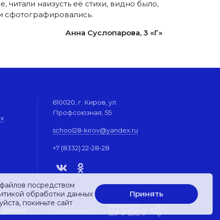
читали наизусть её стихи, видно было,
ф и сфотографировались.
Анна Суслопарова, 3 «Г»
610020, г. Киров, ул.
Профсоюзная, 55
их
school28-kirov@yandex.ru
+7 (8332) 22-28-28
-файлов посредством
Принять
литикой обработки данных
уйста, покиньте сайт
х данных
Создание сайта: