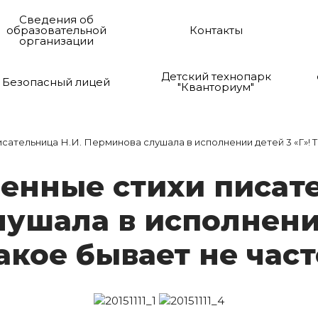
Сведения об
образовательной
Контакты
организации
Детский технопарк
Безопасный лицей
"Кванториум"
сательница Н.И. Перминова слушала в исполнении детей 3 «Г»! Т
ен­ные сти­хи пи­са­те
лу­ша­ла в ис­полне­ни
а­кое бы­ва­ет не час­т