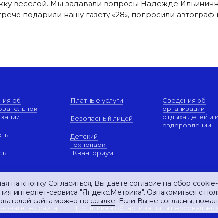
ку веселой. Мы задавали вопросы Надежде Ильиничне, 
встрече подарили нашу газету «28», попросили автогра
ния об
Платные услуги
Сведения об
овательной
организации
изации
отдыха детей и 
Безопасный лицей
оздоровлении
кты
Детский
технопарк
сы
"Кванториум"
ая на кнопку Согласиться, Вы даёте
согласие
на сбор cookie
ния интернет-сервиса "Яндекс.Метрика". Ознакомиться с по
ователей сайта можно по
ссылке
. Если Вы не согласны, пожал
ьзователей сайта
Политика в области защиты персональны