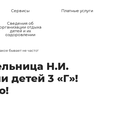
Сервисы
Платные услуги
Сведения об
организации отдыха
детей и их
оздоровлении
акое бывает не часто!
ль­ни­ца Н.И.
и де­тей 3 «Г»!
о!