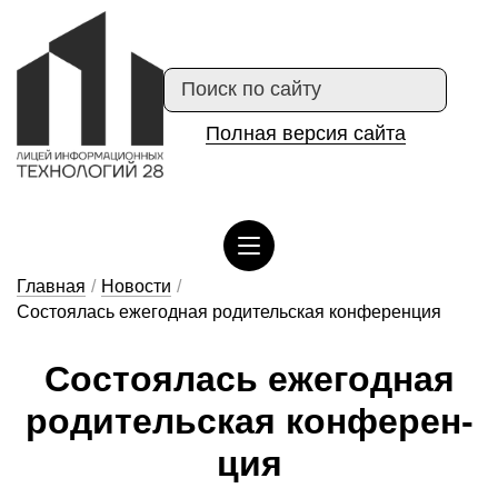
Полная версия сайта
Сведения об организации отдыха детей и их оздоровлении
Главная
/
Новости
/
Состоялась ежегодная родительская конференция
Сос­то­я­лась е­же­год­ная
ро­ди­тель­ская кон­фе­рен­
ция