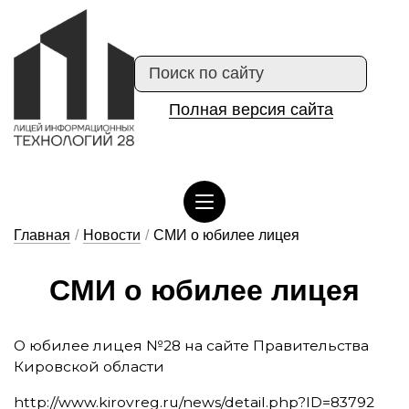
Полная версия сайта
Сведения об организации отдыха детей и их оздоровлении
Главная
/
Новости
/
СМИ о юбилее лицея
СМИ о ю­би­лее ли­цея
О юбилее лицея №28 на сайте Правительства
Кировской области
http://www.kirovreg.ru/news/detail.php?ID=83792