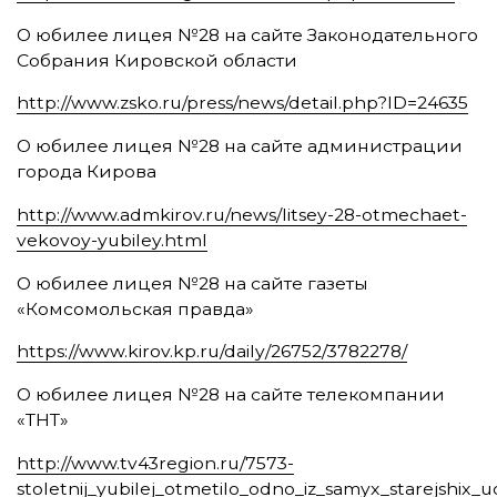
О юбилее лицея №28 на сайте Законодательного
Собрания Кировской области
http://www.zsko.ru/press/news/detail.php?ID=24635
О юбилее лицея №28 на сайте администрации
города Кирова
http://www.admkirov.ru/news/litsey-28-otmechaet-
vekovoy-yubiley.html
О юбилее лицея №28 на сайте газеты
«Комсомольская правда»
https://www.kirov.kp.ru/daily/26752/3782278/
О юбилее лицея №28 на сайте телекомпании
«ТНТ»
http://www.tv43region.ru/7573-
stoletnij_yubilej_otmetilo_odno_iz_samyx_starejshix_