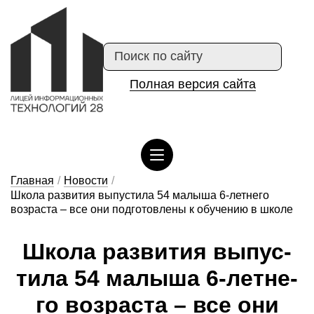
Полная версия сайта
Сведения об организации отдыха детей и их оздоровлении
Главная
/
Новости
/
Школа развития выпустила 54 малыша 6-летнего
возраста – все они подготовлены к обучению в школе
Шко­ла раз­ви­тия вы­пус­
ти­ла 54 ма­лы­ша 6-лет­не­
го воз­раста – все о­ни