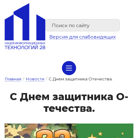
Версия для слабовидящих
Сведения об организации отдыха детей и их оздоровлении
Главная
/
Новости
/
С Днем защитника Отечества.
С Днем за­щит­ни­ка О­
те­чес­тва.