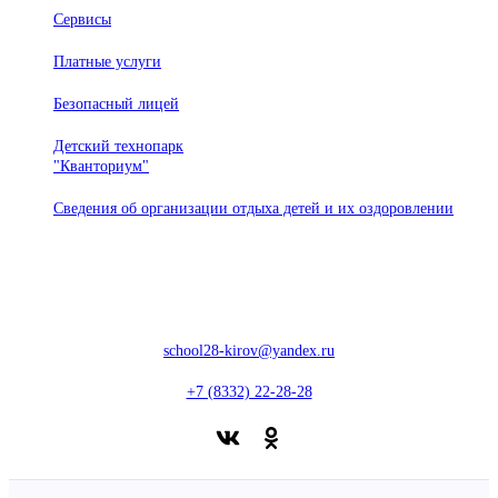
Сервисы
Платные услуги
Безопасный лицей
Детский технопарк
"Кванториум"
Сведения об организации отдыха детей и их оздоровлении
610020, г. Киров, ул. Профсоюзная, 55
school28-kirov@yandex.ru
+7 (8332) 22-28-28