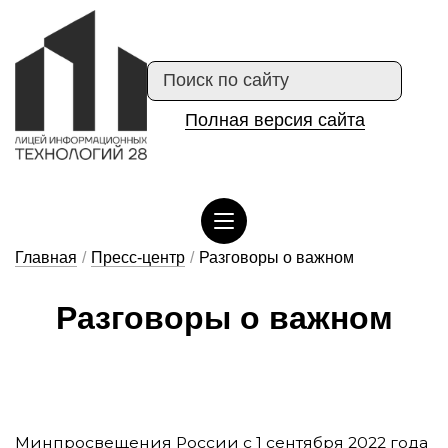
Полная версия сайта
Сведения об организации отдыха детей и их оздоровлении
Главная
/
Пресс-центр
/
Разговоры о важном
Раз­го­во­ры о важ­ном
Минпросвещения России с 1 сентября 2022 года