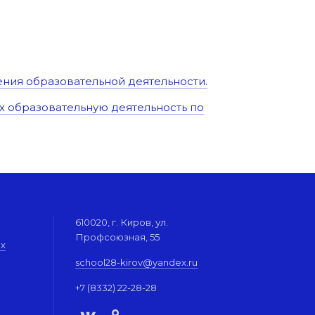
ления образовательной деятельности.
 образовательную деятельность по
610020, г. Киров, ул.
Профсоюзная, 55
их
school28-kirov@yandex.ru
+7 (8332) 22-28-28