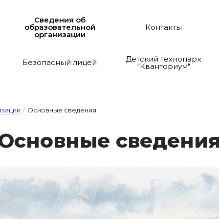
Сведения об
образовательной
Контакты
организации
Детский технопарк
Безопасный лицей
"Кванториум"
изации
/
Основные сведения
Ос­новные све­де­ни