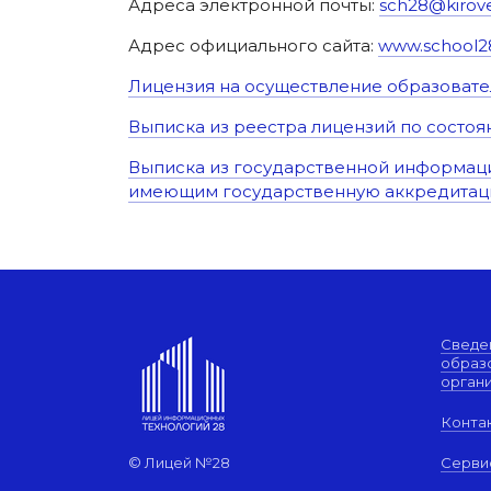
Адреса электронной почты:
sch28@kirov
Адрес официального сайта:
www.school28
Лицензия на осуществление образовате
Выписка из реестра лицензий по состоян
Выписка из государственной информаци
имеющим государственную аккредитац
Сведе
образ
орган
Конта
© Лицей №28
Серви