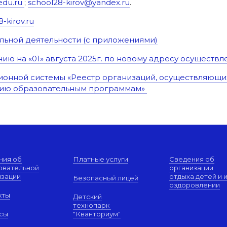
edu.ru
;
school28-kirov@yandex.ru
.
-kirov.ru
льной деятельности (с приложениями)
ию на «01» августа 2025г. по новому адресу осуществ
онной системы «Реестр организаций, осуществляющих
ию образовательным программам»
ния об
Платные услуги
Сведения об
овательной
организации
изации
отдыха детей и 
Безопасный лицей
оздоровлении
кты
Детский
технопарк
сы
"Кванториум"