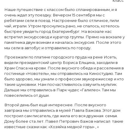
класс
Наше путешествие с классом было спланированным, и я
очень ждал эту поездку. Вечером 15 сентября мы с
ребятами сели в поезд. Настроение было отличное, пили
чай, играли. Утром проснулись рано, не спалось, хотелось
быстрее увидеть город Екатеринбург. На вокзале нас
встретил экскурсовод и куратор группы. Прямо на вокзале у
памятника двум воинам и началась экскурсия. После этого
мы сели в автобус и отправились по городу.
Проезжали по платине городского пруда на реке Исеть,
видели президентский центр Бориса Ельцина, заходили в
Храм Спаса на крови. После вкусного обеда и расселения в
гостинице «Новотель», мы отправились на Киностудию. Там
было здорово, мы узнали о профессии звукорежиссер и кто
такие шумовики. Нам посчастливилось озвучить мультик.
Дальше мы отправились в Парк чудес «Галилео». Там мы
повеселились от души.
Второй день был ещё интереснее. После вкусного
завтрака мы отправились в музей Павла Бажова. Этот дом
построил сам писатель, где жила его вся дружная семья.
Дому более ста лет. Павел Петрович Бажов написал такие
известные сказки как: «Хозяйка медной горы» , «