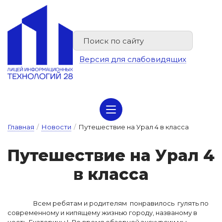
Версия для слабовидящих
Сведения об организации отдыха детей и их оздоровлении
Главная
/
Новости
/
Путешествие на Урал 4 в класса
Пу­те­шес­твие на У­рал 4
в клас­са
Всем ребятам и родителям понравилось гулять по
современному и кипящему жизнью городу, названому в