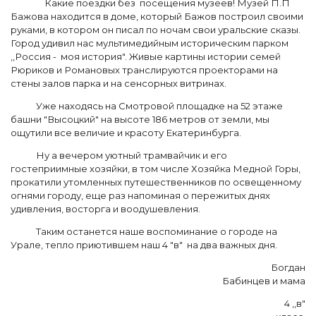
Какие поездки без посещения музеев! Музей П.П
Бажова находится в доме, который Бажов построил своими
руками, в котором он писал по ночам свои уральские сказы.
Город удивил нас мультимедийным историческим парком
,,Россия - моя история". Живые картины истории семей
Рюриков и Романовых транслируются проекторами на
стены залов парка и на сенсорных витринах.
Уже находясь на Смотровой площадке на 52 этаже
башни "Высоцкий" на высоте 186 метров от земли, мы
ощутили все величие и красоту Екатеринбурга.
Ну а вечером уютный трамвайчик и его
гостеприимные хозяйки, в том числе Хозяйка Медной Горы,
прокатили утомленных путешественников по освещенному
огнями городу, еще раз напоминая о пережитых днях
удивления, восторга и воодушевления.
Таким останется наше воспоминание о городе на
Урале, тепло приютившем наш 4 "в" на два важных дня.
Богдан
Бабинцев и мама
4 ,,в"