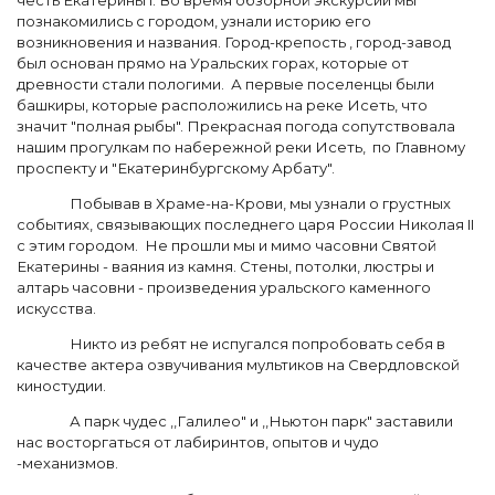
честь Екатерины I. Во время обзорной экскурсии мы
познакомились с городом, узнали историю его
возникновения и названия. Город-крепость , город-завод
был основан прямо на Уральских горах, которые от
древности стали пологими. А первые поселенцы были
башкиры, которые расположились на реке Исеть, что
значит "полная рыбы". Прекрасная погода сопутствовала
нашим прогулкам по набережной реки Исеть, по Главному
проспекту и "Екатеринбургскому Арбату".
Побывав в Храме-на-Крови, мы узнали о грустных
событиях, связывающих последнего царя России Николая II
c этим городом. Не прошли мы и мимо часовни Святой
Екатерины - ваяния из камня. Стены, потолки, люстры и
алтарь часовни - произведения уральского каменного
искусства.
Никто из ребят не испугался попробовать себя в
качестве актера озвучивания мультиков на Свердловской
киностудии.
А парк чудес ,,Галилео" и ,,Ньютон парк" заставили
нас восторгаться от лабиринтов, опытов и чудо
-механизмов.