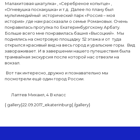
Малахитовая шкатулка» , «Серебреное копытце» ,
«Огневушка поскакушка» и т.д. Далее по плану был
мультимедийный исторический парк «Россия – моя
история» ,где нам рассказали о семье Романовых. Очень
понравилась прогулка по Екатеринбургскому Арбату.
Больше всего мне понравилась башня «Высоцкий». Мы
поднялись на смотровую площадку 52 этажа и от туда
открылся красивый вид на весь город и уральские горы. Вид
завораживает. И в завершении нашего путешествия была
трамвайная экскурсия после которой нас отвезли на
вокзал.
Вот так интересно, дружно и познавательно мы
посмотрели ещё один город России.
Лаптев Михаил, 4 В класс
{ gallery}22.09.2017_ekaterinburg{ /gallery}