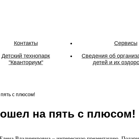
Контакты
Сервисы
Детский технопарк
Сведения об организ
"Кванториум"
детей и их оздор
 пять с плюсом!
о­шел на пять с плю­сом!
лена Владимировна – интересную презентацию. Подарили