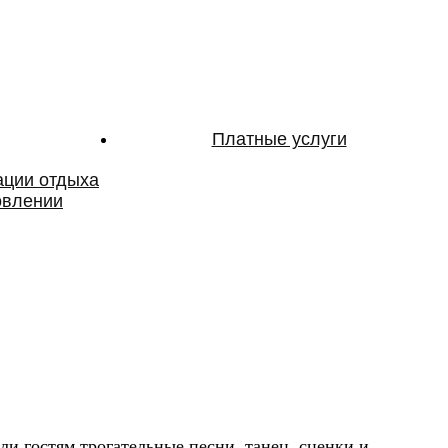
Платные услуги
ации отдыха
овлении
 гостям трогательные песни, танец, сценки и,