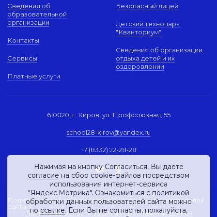
Сведения об
Безопасный лицей
образовательной
организации
Детский технопарк
"Кванториум"
Контакты
Сведения об организации
Сервисы
отдыха детей и их
оздоровлении
Платные услуги
610020, г. Киров, ул. Профсоюзная, 55
school28-kirov@yandex.ru
+7 (8332) 22-28-28
Нажимая на кнопку Согласиться, Вы даёте
согласие
на сбор cookie-файлов посредством
использования интернет-сервиса
"Яндекс.Метрика". Ознакомиться с политикой
Политика обработки персональных данных пользователей
обработки данных пользователей сайта можно
сайта
по
ссылке
. Если Вы не согласны, пожалуйста,
Политика в области защиты персональных данных