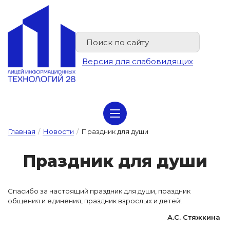
Версия для слабовидящих
Сведения об организации отдыха детей и их оздоровлении
Главная
/
Новости
/
Праздник для души
Праз­дник для ду­ши
Спасибо за настоящий праздник для души, праздник
общения и единения, праздник взрослых и детей!
А.С. Стяжкина