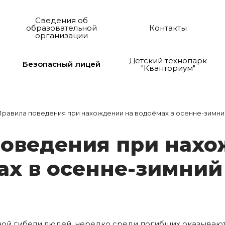
Сведения об
образовательной
Контакты
организации
Детский технопарк
Безопасный лицей
"Кванториум"
равила поведения при нахождении на водоёмах в осенне-зимни
по­ве­де­ния при на­хо
мах в о­сен­не-зим­ний
ной гибели людей, нередко среди погибших оказываютс