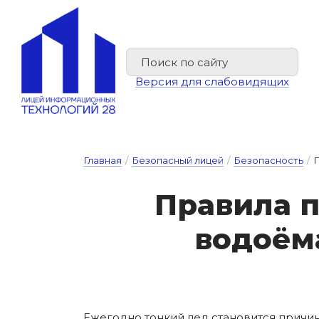
Версия для слабовидящих
Главная
/
Безопасный лицей
/
Безопасность
/
П
Пра­ви­ла 
во­до­ё­
Ежегодно тонкий лед становится причи