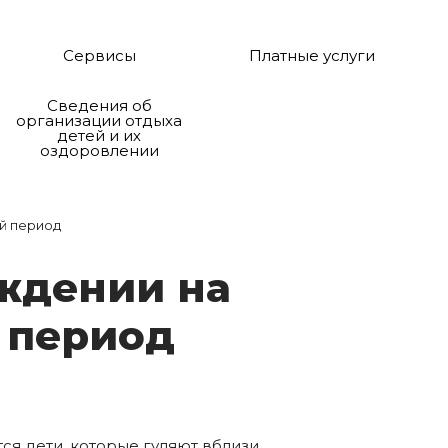
Сервисы
Платные услуги
Сведения об
организации отдыха
детей и их
оздоровлении
й период
ж­де­нии на
 пе­ри­од
я дети, которые гуляют вблизи