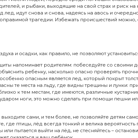
телей, и рыбаки, выходящие на свой страх и риск на
лед, идут снова и снова, надеясь на авось и очередно
поправимой трагедии. Избежать происшествий можно, 
уха и осадки, как правило, не позволяют установить
иты напоминает родителям: побеседуйте со своими д
бъяснить ребенку, насколько опасно проверять прочно
 особенно опасным является лед, который покрыт толст
сны те места на льду, где видны трещины и лунки: при
близко к тем местам, где имеются, различные кустарни
ь ударом ноги, это можно сделать при помощи пешни и
 выходите сами, и тем более, не позволяйте детям сам
те, где птицы, лёд всегда тонкий и велика вероятность 
 или пытается выйти на лёд, не стесняйтесь – останови
жет оказаться и ваш ребёнок.