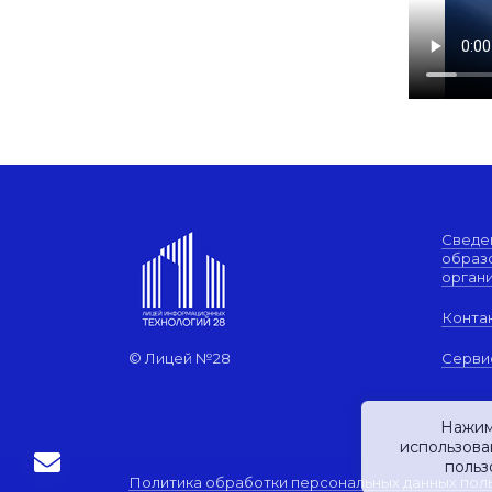
Сведе
образ
орган
Конта
© Лицей №28
Серви
Нажим
использова
польз
Политика обработки персональных данных пол