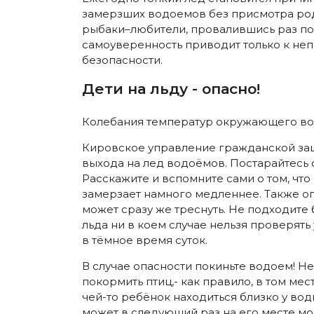
замерзших водоемов без присмотра роди
рыбаки–любители, провалившись раз под 
самоуверенность приводит только к не
безопасности.
Дети на льду - опасно!
Колебания температур окружающего возд
Кировское управление гражданской защ
выхода на лед водоёмов. Постарайтесь о
Расскажите и вспомните сами о том, что
замерзает намного медленнее. Также опа
может сразу же треснуть. Не подходите 
льда ни в коем случае нельзя проверят
в тёмное время суток.
В случае опасности покиньте водоем! Не
покормить птиц,- как правило, в том мес
чей-то ребёнок находиться близко у воды
может в следующий раз на его месте мо