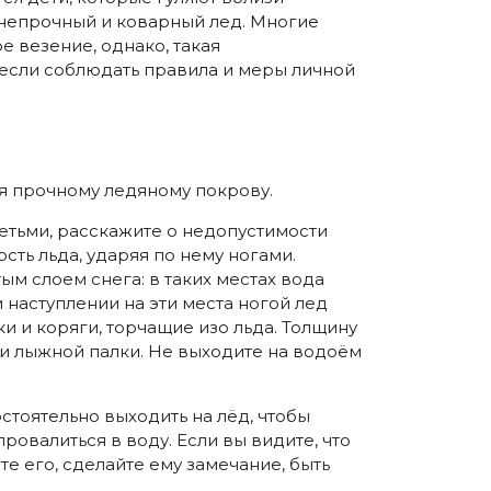
 непрочный и коварный лед. Многие
е везение, однако, такая
если соблюдать правила и меры личной
ся прочному ледяному покрову.
етьми, расскажите о недопустимости
сть льда, ударяя по нему ногами.
ым слоем снега: в таких местах вода
 наступлении на эти места ногой лед
ки и коряги, торчащие изо льда. Толщину
ли лыжной палки. Не выходите на водоём
остоятельно выходить на лёд, чтобы
провалиться в воду. Если вы видите, что
те его, сделайте ему замечание, быть