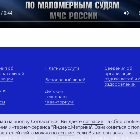
ния об
Платные услуги
Сведения об
овательной
организации
изации
отдыха детей и 
Безопасный лицей
оздоровлении
кты
Детский
технопарк
сы
"Кванториум"
ая на кнопку Согласиться, Вы даёте
согласие
на сбор cookie
ния интернет-сервиса "Яндекс.Метрика". Ознакомиться с по
ователей сайта можно по
ссылке
. Если Вы не согласны, пожал
ьзователей сайта
Политика в области защиты персональны